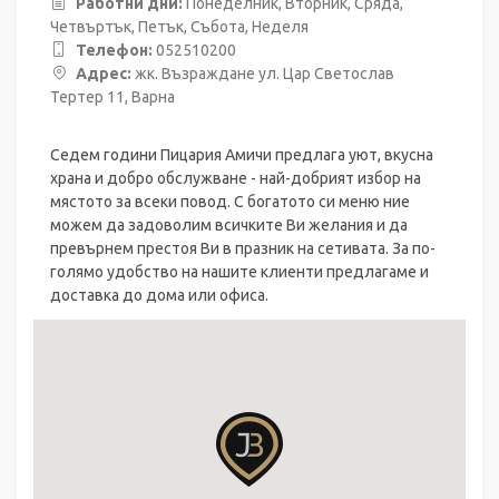
Работни дни:
Понеделник, Вторник, Сряда,
Четвъртък, Петък, Събота, Неделя
Телефон:
052510200
Адрес:
жк. Възраждане ул. Цар Светослав
Тертер 11, Варна
Седем години Пицария Амичи предлага уют, вкусна
храна и добро обслужване - най-добрият избор на
мястото за всеки повод. С богатото си меню ние
можем да задоволим всичките Ви желания и да
превърнем престоя Ви в празник на сетивата. За по-
голямо удобство на нашите клиенти предлагаме и
доставка до дома или офиса.