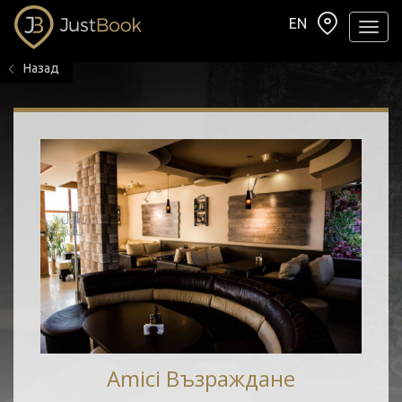
EN
Навиг
Назад
Amici Възраждане