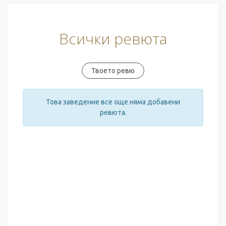
Всички ревюта
Твоето ревю
Това заведение все още няма добавени
ревюта.