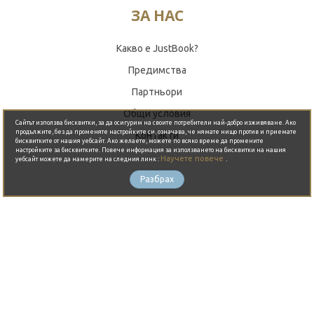
ЗА НАС
Какво е JustBook?
Предимства
Обади се сега
Партньори
Общи условия
Сайтът използва бисквитки, за да осигурим на своите потребители най-добро изживяване. Ако
продължите, без да променяте настройките си, означава, че нямате нищо против и приемате
Контакти
бисквитките от нашия уебсайт. Ако желаете, можете по всяко време да промените
настройките за бисквитките. Повече информация за използването на бисквитки на нашия
Научете повече
.
уебсайт можете да намерите на следния линк :
ЗА ВАС
Разбрах
Блог
Изпълнители
Горещи събития
Събития
Оферти