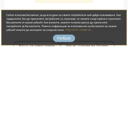
Сайтът използва бисквитки, за да осигурим на своите потребители най-добро изживяване. Ако
продължите, без да променяте настройките си, означава, че нямате нищо против и приемате
бисквитките от нашия уебсайт. Ако желаете, можете по всяко време да промените
настройките за бисквитките. Повече информация за използването на бисквитки на нашия
Научете повече
.
уебсайт можете да намерите на следния линк :
Разбрах
Вход за заведения
Регистрация на бизнес
ЗА НАС
Какво е JustBook?
Предимства
Партньори