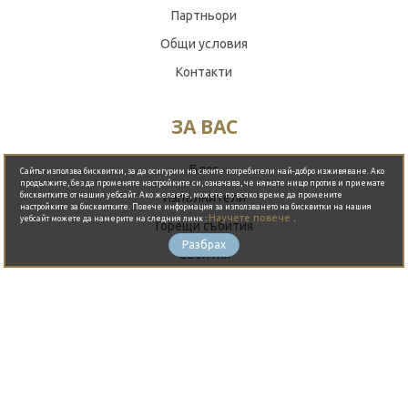
Партньори
Общи условия
Контакти
ЗА ВАС
Обади се сега
Блог
Сайтът използва бисквитки, за да осигурим на своите потребители най-добро изживяване. Ако
продължите, без да променяте настройките си, означава, че нямате нищо против и приемате
бисквитките от нашия уебсайт. Ако желаете, можете по всяко време да промените
Изпълнители
настройките за бисквитките. Повече информация за използването на бисквитки на нашия
Научете повече
.
уебсайт можете да намерите на следния линк :
Горещи събития
Разбрах
Събития
Оферти
Организиране на партита
ГОРЕЩО ОТ БЛОГА
THE BAY - Където небето целува