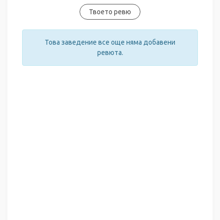
Твоето ревю
Това заведение все още няма добавени
ревюта.