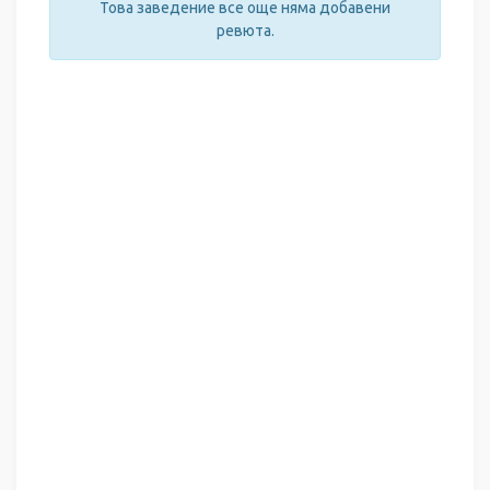
Това заведение все още няма добавени
ревюта.