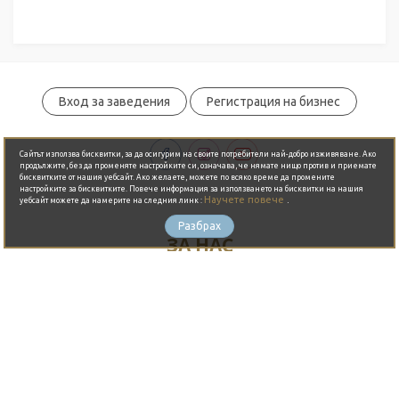
Вход за заведения
Регистрация на бизнес
Обади се сега
Сайтът използва бисквитки, за да осигурим на своите потребители най-добро изживяване. Ако
продължите, без да променяте настройките си, означава, че нямате нищо против и приемате
бисквитките от нашия уебсайт. Ако желаете, можете по всяко време да промените
настройките за бисквитките. Повече информация за използването на бисквитки на нашия
Научете повече
.
уебсайт можете да намерите на следния линк :
Разбрах
ЗА НАС
Какво е JustBook?
Предимства
Партньори
Общи условия
Контакти