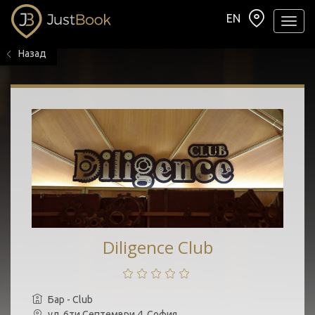
EN
Навиг
Назад
Diligence Club
Бар - Club
ул. 6ти Септември 4, София