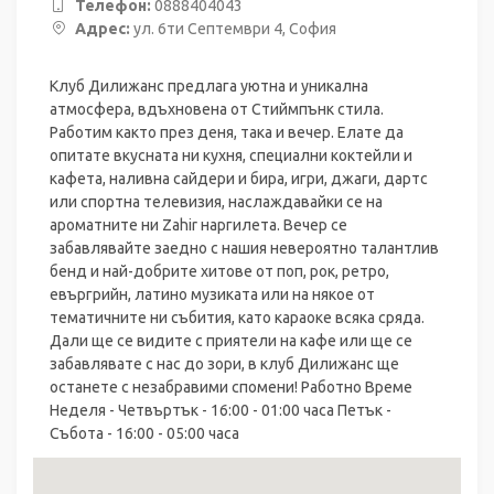
Телефон:
0888404043
Адрес:
ул. 6ти Септември 4, София
Клуб Дилижанс предлага уютна и уникална
атмосфера, вдъхновена от Стиймпънк стила.
Работим както през деня, така и вечер. Елате да
опитате вкусната ни кухня, специални коктейли и
кафета, наливна сайдери и бира, игри, джаги, дартс
или спортна телевизия, наслаждавайки се на
ароматните ни Zahir наргилета. Вечер се
забавлявайте заедно с нашия невероятно талантлив
бенд и най-добрите хитове от поп, рок, ретро,
евъргрийн, латино музиката или на някое от
тематичните ни събития, като караоке всяка сряда.
Дали ще се видите с приятели на кафе или ще се
забавлявате с нас до зори, в клуб Дилижанс ще
останете с незабравими спомени! Работно Време
Неделя - Четвъртък - 16:00 - 01:00 часа Петък -
Събота - 16:00 - 05:00 часа