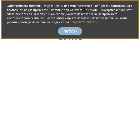
Сайтът използва бисквитки, за да осигурим на своите потребители най-добро изживяване. Ако
продължите, без да променяте настройките си, означава, че нямате нищо против и приемате
бисквитките от нашия уебсайт. Ако желаете, можете по всяко време да промените
настройките за бисквитките. Повече информация за използването на бисквитки на нашия
Научете повече
.
уебсайт можете да намерите на следния линк :
Разбрах
ЗА НАС
Какво е JustBook?
Предимства
Партньори
Общи условия
Контакти
ЗА ВАС
Блог
Изпълнители