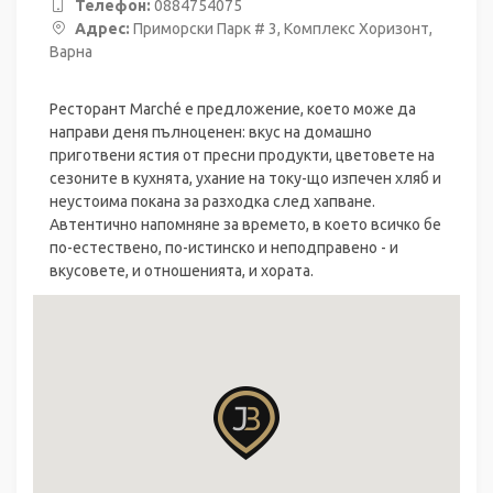
Телефон:
0884754075
Адрес:
Приморски Парк # 3, Комплекс Хоризонт,
Варна
Ресторант Marché е предложение, което може да
направи деня пълноценен: вкус на домашно
приготвени ястия от пресни продукти, цветовете на
сезоните в кухнята, ухание на току-що изпечен хляб и
неустоима покана за разходка след хапване.
Автентично напомняне за времето, в което всичко бе
по-естествено, по-истинско и неподправено - и
вкусовете, и отношенията, и хората.