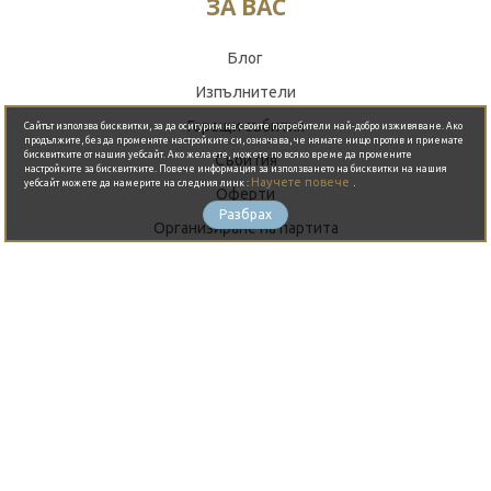
ЗА ВАС
Блог
Обади се сега
Изпълнители
Горещи събития
Сайтът използва бисквитки, за да осигурим на своите потребители най-добро изживяване. Ако
продължите, без да променяте настройките си, означава, че нямате нищо против и приемате
бисквитките от нашия уебсайт. Ако желаете, можете по всяко време да промените
Събития
настройките за бисквитките. Повече информация за използването на бисквитки на нашия
Научете повече
.
уебсайт можете да намерите на следния линк :
Оферти
Разбрах
Организиране на партита
ГОРЕЩО ОТ БЛОГА
THE BAY - Където небето целува
морето
UMAMIDO - Най-вкусният Рамен в
България