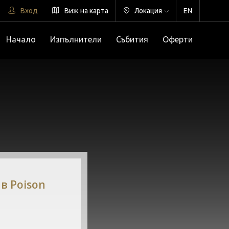
Вход
Виж на карта
Локация
EN
Начало
Изпълнители
Събития
Оферти
в Poison