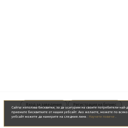
Вход за заведения
Регистрация на бизнес
Сайтът използва бисквитки, за да осигурим на своите потребители най
приемате бисквитките от нашия уебсайт. Ако желаете, можете по всяк
уебсайт можете да намерите на следния линк :
Научете повече
.