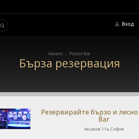
Вход
Начало
Poison Bar
Бърза резервация
Резервирайте бързо и лесно 
Bar
Аксаков 11а, София