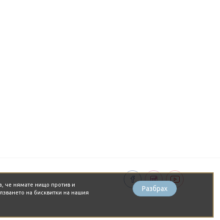
а, че нямате нищо против и
Разбрах
лзването на бисквитки на нашия