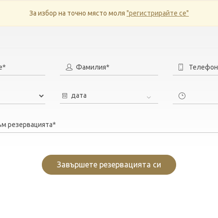
За избор на точно място моля
"регистрирайте се"
е*
Фамилия*
Телефон
дата
ъм резервацията*
Завършете резервацията си