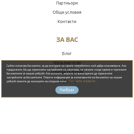
Партньори
Общи условия
Контакти
ЗА ВАС
Обади се сега
Блог
Изпълнители
Сайтът използва бисквитки, за да осигурим на своите потребители най-добро изживяване. Ако
продължите, без да променяте настройките си, означава, че нямате нищо против и приемате
Горещи събития
бисквитките от нашия уебсайт. Ако желаете, можете по всяко време да промените
настройките за бисквитките. Повече информация за използването на бисквитки на нашия
Събития
Научете повече
.
уебсайт можете да намерите на следния линк :
Разбрах
Оферти
Организиране на партита
ГОРЕЩО ОТ БЛОГА
THE BAY - Където небето целува