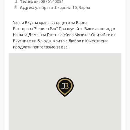
Телефон:
0876140081
Адрес:
ул. Братя Шкорпил 16, Варна
Уют и Вкусна храна в сърцето на Варна
Ресторант”Червен Рак” Празнувайте Вашият повод в
Нашата Домашна Гостна с Жива Музика ! Опитайте от
Вкусните ни Блюда , които с Любов и Качествени
продукти приготвяме за вас!