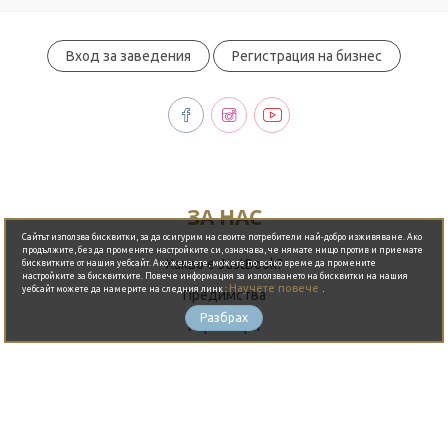
Вход за заведения
Регистрация на бизнес
Обади се сега
ЗА НАС
Сайтът използва бисквитки, за да осигурим на своите потребители най-добро изживяване. Ако
продължите, без да променяте настройките си, означава, че нямате нищо против и приемате
Какво е JustBook?
бисквитките от нашия уебсайт. Ако желаете, можете по всяко време да промените
настройките за бисквитките. Повече информация за използването на бисквитки на нашия
Научете повече
.
уебсайт можете да намерите на следния линк :
Предимства
Разбрах
Партньори
Общи условия
Контакти
ЗА ВАС