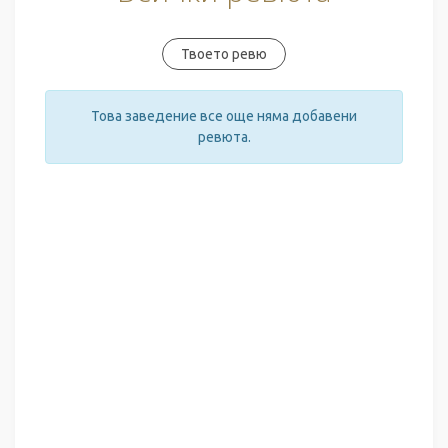
Твоето ревю
Това заведение все още няма добавени
ревюта.