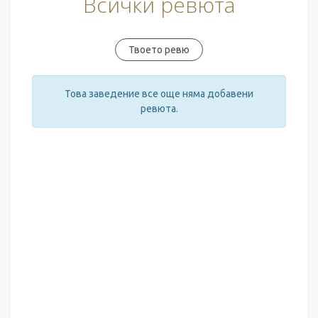
Всички ревюта
Твоето ревю
Това заведение все още няма добавени
ревюта.