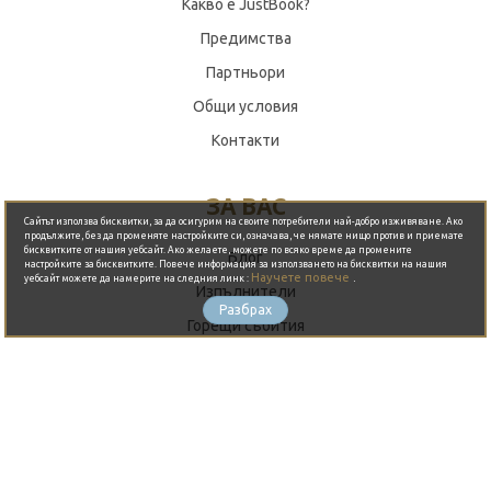
Какво е JustBook?
Предимства
Партньори
Общи условия
Контакти
Обади се сега
ЗА ВАС
Сайтът използва бисквитки, за да осигурим на своите потребители най-добро изживяване. Ако
продължите, без да променяте настройките си, означава, че нямате нищо против и приемате
бисквитките от нашия уебсайт. Ако желаете, можете по всяко време да промените
Блог
настройките за бисквитките. Повече информация за използването на бисквитки на нашия
Научете повече
.
уебсайт можете да намерите на следния линк :
Изпълнители
Разбрах
Горещи събития
Събития
Оферти
Организиране на партита