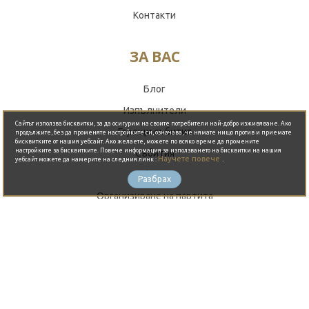
Контакти
ЗА ВАС
Блог
Обади се сега
Изпълнители
Сайтът използва бисквитки, за да осигурим на своите потребители най-добро изживяване. Ако
Горещи събития
продължите, без да променяте настройките си, означава, че нямате нищо против и приемате
бисквитките от нашия уебсайт. Ако желаете, можете по всяко време да промените
настройките за бисквитките. Повече информация за използването на бисквитки на нашия
Събития
Научете повече
.
уебсайт можете да намерите на следния линк :
Оферти
Разбрах
Организиране на партита
ГОРЕЩО ОТ БЛОГА
THE BAY - Където небето целува
морето