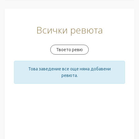
Всички ревюта
Твоето ревю
Това заведение все още няма добавени
ревюта.