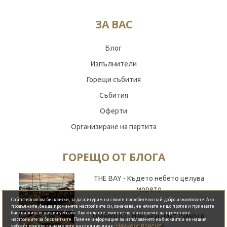
ЗА ВАС
Блог
Изпълнители
Горещи събития
Събития
Оферти
Организиране на партита
ГОРЕЩО ОТ БЛОГА
Обади се сега
THE BAY - Където небето целува
морето
Сайтът използва бисквитки, за да осигурим на своите потребители най-добро изживяване. Ако
продължите, без да променяте настройките си, означава, че нямате нищо против и приемате
бисквитките от нашия уебсайт. Ако желаете, можете по всяко време да промените
UMAMIDO - Най-вкусният Рамен в
настройките за бисквитките. Повече информация за използването на бисквитки на нашия
Научете повече
България
.
уебсайт можете да намерите на следния линк :