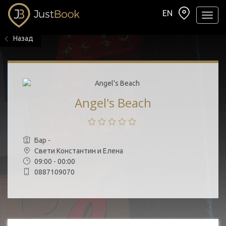
EN
Навиг
Назад
Angel's Beach
Бар -
Свети Константин и Елена
09:00 - 00:00
0887109070