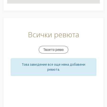
Всички ревюта
Твоето ревю
Това заведение все още няма добавени
ревюта.