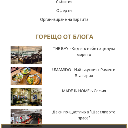
Събития
Оферти
Организиране на партита
ГОРЕЩО ОТ БЛОГА
THE BAY - Където небето целува
морето
UMAMIDO - Най-вкусният Рамен в
България
MADE IN HOME в София
Да си по-щастлив в "Щастливото
прасе"