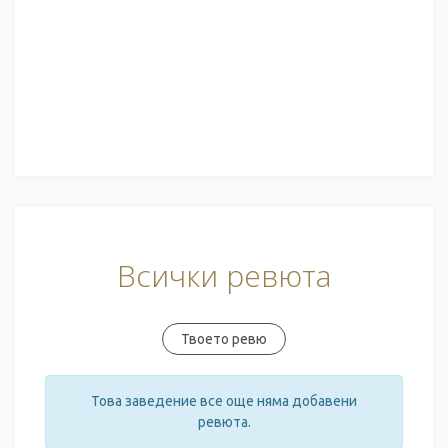
Всички ревюта
Твоето ревю
Това заведение все още няма добавени
ревюта.