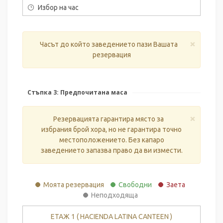
Избор на час
×
Часът до който заведението пази Вашата
резервация
Стъпка 3: Предпочитана маса
×
Резервацията гарантира място за
избрания брой хора, но не гарантира точно
местоположението. Без капаро
заведението запазва право да ви измести.
Моята резервация
Свободни
Заета
Неподходяща
ЕТАЖ 1 ( HACIENDA LATINA CANTEEN )