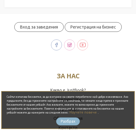
Вход за заведения
Регистрация на бизнес
ЗА НАС
Резервирай сега
Какво е JustBook?
Сайтът използва бисквитки, за да осигурим на своите потребители най-добро изживяване. Ако
Предимства
продължите, без да променяте настройките си, означава, че нямате нищо против и приемате
бисквитките от нашия уебсайт. Ако желаете, можете по всяко време да промените
Партньори
настройките за бисквитките. Повече информация за използването на бисквитки на нашия
Научете повече
.
уебсайт можете да намерите на следния линк :
Общи условия
Разбрах
Контакти