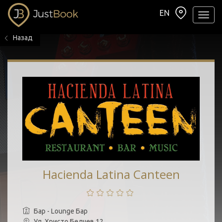
EN
Навиг
Назад
Hacienda Latina Canteen
Бар - Lounge Бар
Ул. Христо Белчев 12