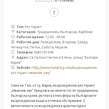
от 0 reviews
Тип:
Ресторант
Категория:
Традиционен, Български, Барбекю
Работно време:
12:00 - 00:00
Работни дни:
Понеделник, Вторник, Сряда,
Четвъртък, Петък, Събота, Неделя
Телефон:
0885181949
Адрес:
Св.Св.Константин и Елена, срещу "Екопарк
Варна"
Уебсайт:
http://www.hanat-bg.com/възрожденски-
ресторант-иванчов-хан/
Само на 7 км. от гр. Варна, възрожденски ресторант
„Иванчов хан“ предлага на своите гости традиционна
българска кухня, уютната атмосфера на българските
възрожденски къщи и отлично обслужване. С
автентичната си възрожденска архитектура и