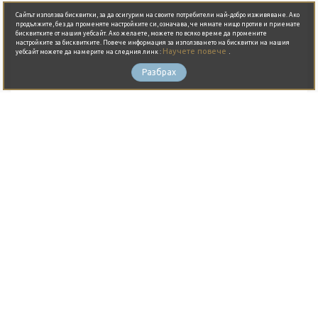
Сайтът използва бисквитки, за да осигурим на своите потребители най-добро изживяване. Ако
продължите, без да променяте настройките си, означава, че нямате нищо против и приемате
бисквитките от нашия уебсайт. Ако желаете, можете по всяко време да промените
настройките за бисквитките. Повече информация за използването на бисквитки на нашия
Научете повече
.
уебсайт можете да намерите на следния линк :
Разбрах
Вход за заведения
Регистрация на бизнес