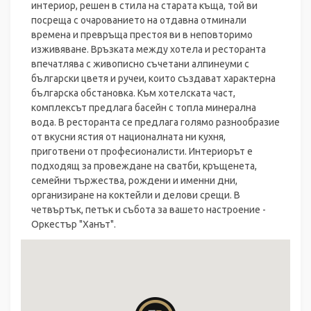
интериор, решен в стила на старата къща, той ви
посреща с очарованието на отдавна отминали
времена и превръща престоя ви в неповторимо
изживяване. Връзката между хотела и ресторанта
впечатлява с живописно съчетани алпинеуми с
български цветя и ручеи, които създават характерна
българска обстановка. Към хотелската част,
комплексът предлага басейн с топла минерална
вода. В ресторанта се предлага голямо разнообразие
от вкусни ястия от националната ни кухня,
приготвени от професионалисти. Интериорът е
подходящ за провеждане на сватби, кръщенета,
семейни тържества, рождени и именни дни,
организиране на коктейли и делови срещи. В
четвъртък, петък и събота за вашето настроение -
Оркестър "Ханът".