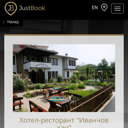
EN
Навиг
Назад
Хотел-ресторант "Иванчов
хан"