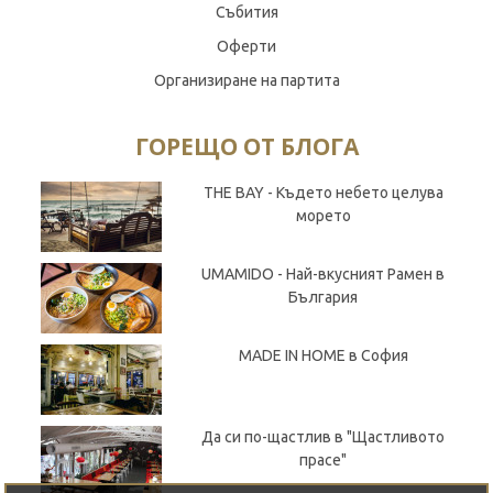
Събития
Оферти
Организиране на партита
ГОРЕЩО ОТ БЛОГА
THE BAY - Където небето целува
морето
UMAMIDO - Най-вкусният Рамен в
България
MADE IN HOME в София
Да си по-щастлив в "Щастливото
прасе"