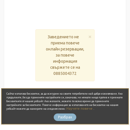
×
Заведението не
приема повече
онлайн резервации,
за повече
информация
свържете се на
0885004372
Сайтът използва бисквитки, за да осигурим на своите потребители най-добро изживяване. Ако
продължите, без да променяте настройките си, означава, че нямате нищо против и приемате
бисквитките от нашия уебсайт. Ако желаете, можете по всяко време да промените
настройките за бисквитките. Повече информация за използването на бисквитки на нашия
Научете повече
.
уебсайт можете да намерите на следния линк :
Разбрах