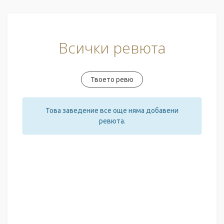
Всички ревюта
Твоето ревю
Това заведение все още няма добавени
ревюта.