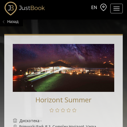
EN
Навиг
Назад
Horizont Summer
Дискотека -
Primorski Park # 3, Complex Horizont, Varna