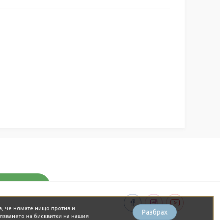
а, че нямате нищо против и
Разбрах
лзването на бисквитки на нашия