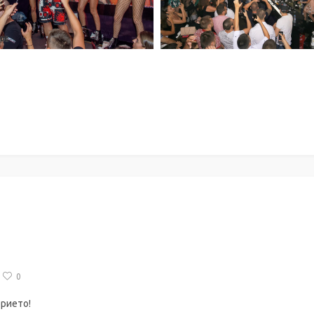
0
рието!