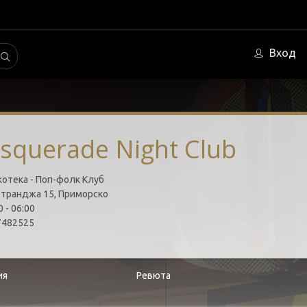
Вход
squerade Night Club
отека - Поп-фолк Клуб
Странджа 15, Приморско
 - 06:00
482525
ия
Ревюта