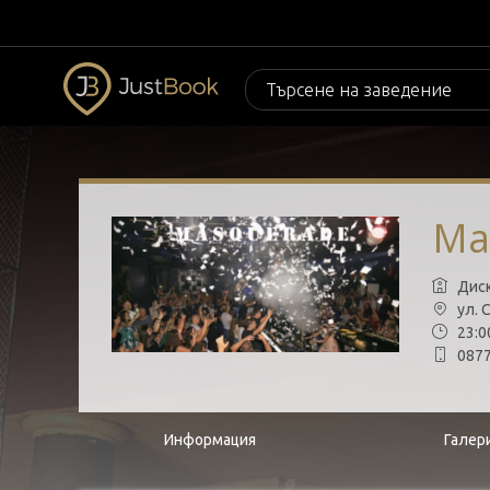
Ma
Диск
ул. 
23:00
0877
Информация
Галер