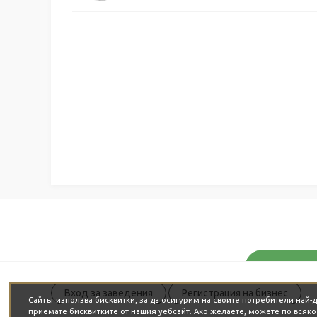
Вход за заведения
Регистрация на бизнес
Сайтът използва бисквитки, за да осигурим на своите потребители най
приемате бисквитките от нашия уебсайт. Ако желаете, можете по всяк