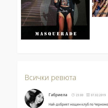
Всички ревюта
Габриела
23:00
07.02.2019
Най-добрият нощен клуб по Черномо