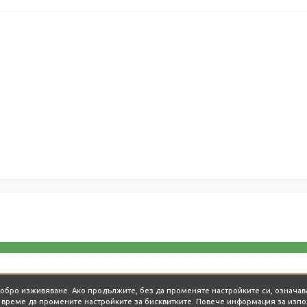
Обади се сега
-добро изживяване. Ако продължите, без да променяте настройките си, означав
о време да промените настройките за бисквитките. Повече информация за изпо