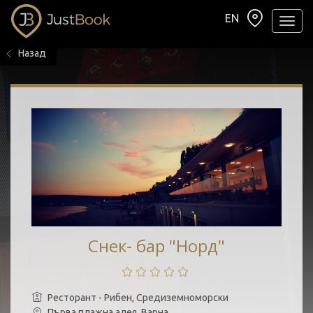
EN
Навиг
Назад
Снек- бар "Норд"
Ресторант - Рибен, Средиземноморски
Първа плажна алея, Варна