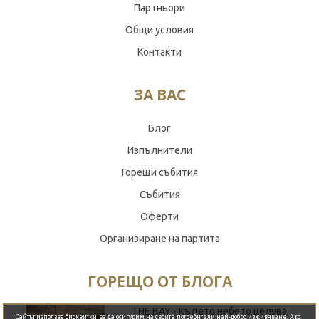
Партньори
Общи условия
Контакти
ЗА ВАС
Блог
Изпълнители
Горещи събития
Събития
Оферти
Организиране на партита
ГОРЕЩО ОТ БЛОГА
Обади се сега
THE BAY - Където небето целува
Сайтът използва бисквитки, за да осигурим на своите потребители най-добро изживяване. Ако