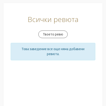
Всички ревюта
Твоето ревю
Това заведение все още няма добавени
ревюта.