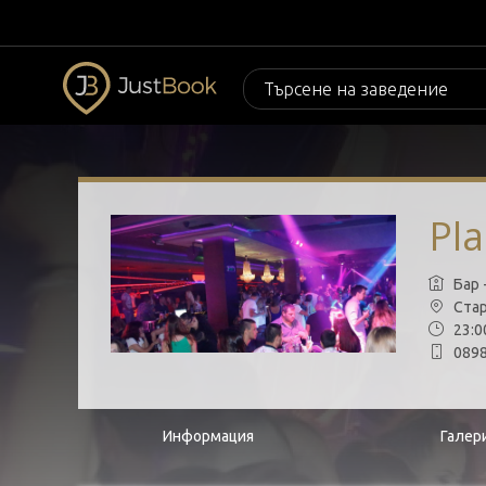
Pla
Бар 
Стар
23:00
0898
Информация
Галер