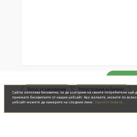
Вход за заведения
Регистрация на бизнес
Сайтът използва бисквитки, за да осигурим на своите потребители най
приемате бисквитките от нашия уебсайт. Ако желаете, можете по всяк
уебсайт можете да намерите на следния линк :
Научете повече
.
ЗА НАС
ЗА ВАС
Какво е JustBook?
Блог