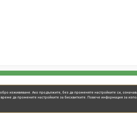
Обади се сега
-добро изживяване. Ако продължите, без да променяте настройките си, означав
о време да промените настройките за бисквитките. Повече информация за изпо
ГОРЕЩО ОТ БЛОГА
THE BAY - Където небето
U