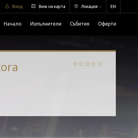
Вход
Виж на карта
Локация
EN
Начало
Изпълнители
Събития
Оферти
gora