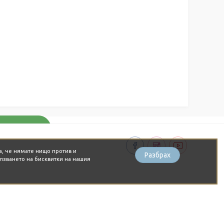
а, че нямате нищо против и
Разбрах
лзването на бисквитки на нашия
MAMIDO - Най-вкусният