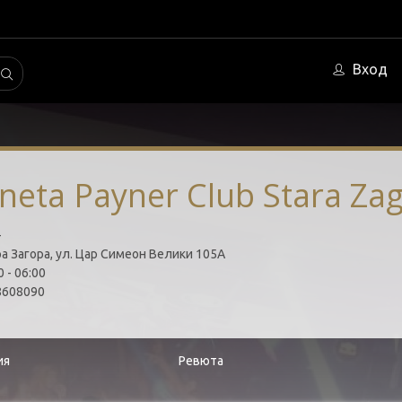
Вход
neta Payner Club Stara Za
-
а Загора, ул. Цар Симеон Велики 105А
 - 06:00
608090
ия
Ревюта