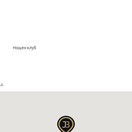
Нощен клуб
5А