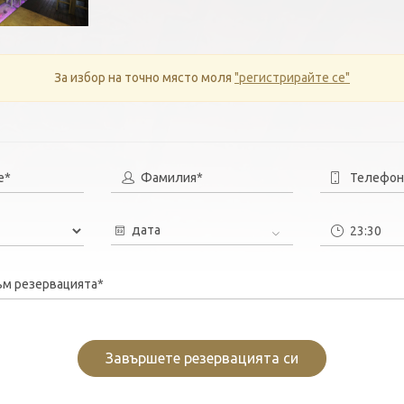
За избор на точно място моля
"регистрирайте се"
е*
Фамилия*
Телефон
дата
ъм резервацията*
Завършете резервацията си