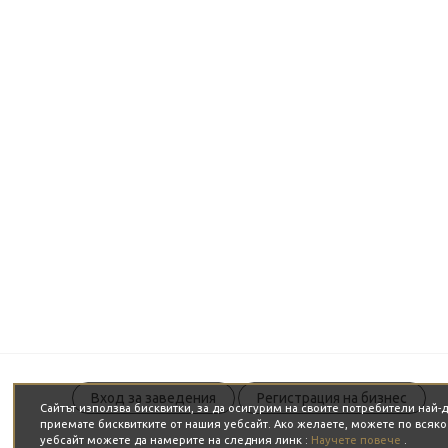
Вход за заведения
Регистрация на бизнес
Сайтът използва бисквитки, за да осигурим на своите потребители най
приемате бисквитките от нашия уебсайт. Ако желаете, можете по всяк
уебсайт можете да намерите на следния линк :
Научете повече
.