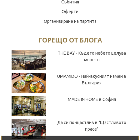
Събития
Оферти
Организиране на партита
ГОРЕЩО ОТ БЛОГА
THE BAY - Където небето целува
морето
UMAMIDO - Най-вкусният Рамен в
България
MADE IN HOME в София
Да си по-щастлив в "Щастливото
прасе"