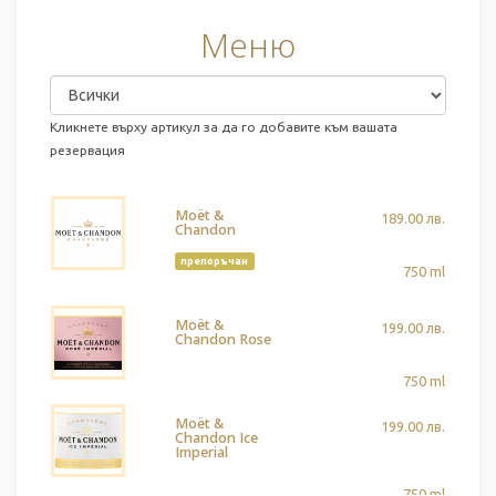
Меню
Кликнете върху артикул за да го добавите към вашата
резервация
Moët &
189.00 лв.
Chandon
препоръчан
750 ml
Moët &
199.00 лв.
Chandon Rose
750 ml
Moët &
199.00 лв.
Chandon Ice
Imperial
750 ml