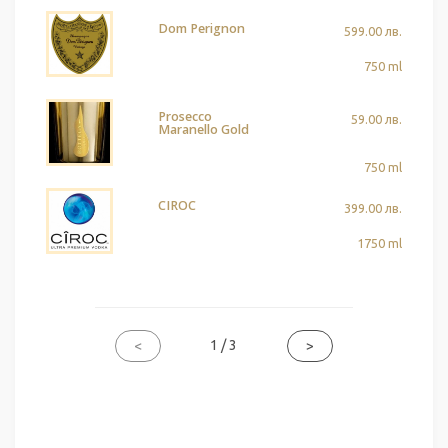
Dom Perignon
599.00 лв.
750 ml
Prosecco
59.00 лв.
Maranello Gold
750 ml
CIROC
399.00 лв.
1750 ml
1 / 3
<
>