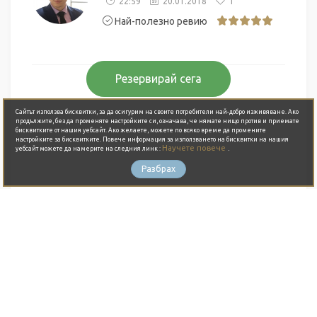
22:59
20.01.2018
1
Най-полезно ревию
Резервирай сега
Сайтът използва бисквитки, за да осигурим на своите потребители най-добро изживяване. Ако
продължите, без да променяте настройките си, означава, че нямате нищо против и приемате
бисквитките от нашия уебсайт. Ако желаете, можете по всяко време да промените
настройките за бисквитките. Повече информация за използването на бисквитки на нашия
Научете повече
.
уебсайт можете да намерите на следния линк :
Разбрах