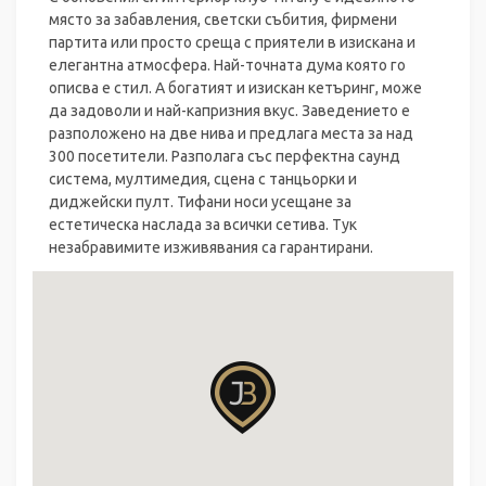
място за забавления, светски събития, фирмени
партита или просто среща с приятели в изискана и
елегантна атмосфера. Най-точната дума която го
описва е стил. А богатият и изискан кетъринг, може
да задоволи и най-капризния вкус. Заведението е
разположено на две нива и предлага места за над
300 посетители. Разполага със перфектна саунд
система, мултимедия, сцена с танцьорки и
диджейски пулт. Тифани носи усещане за
естетическа наслада за всички сетива. Тук
незабравимите изживявания са гарантирани.