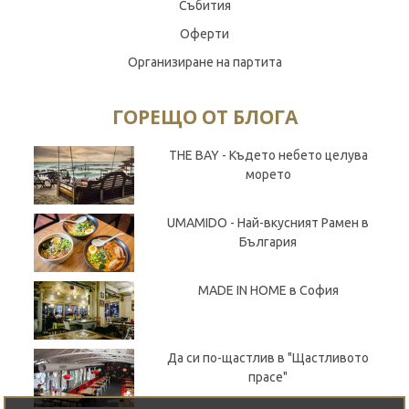
Събития
Оферти
Организиране на партита
ГОРЕЩО ОТ БЛОГА
THE BAY - Където небето целува
морето
UMAMIDO - Най-вкусният Рамен в
България
MADE IN HOME в София
Да си по-щастлив в "Щастливото
прасе"