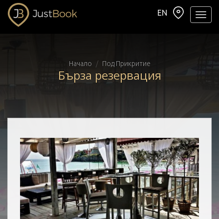
EN
Навиг
Начало
Под Прикритие
Бърза резервация