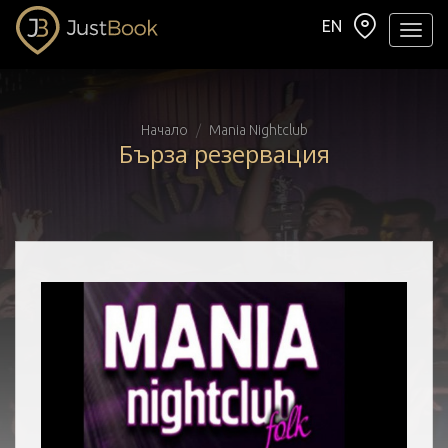
EN
Навиг
Начало
Mania Nightclub
Бърза резервация