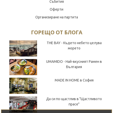
Събития
Оферти
Организиране на партита
ГОРЕЩО ОТ БЛОГА
THE BAY - Където небето целува
морето
UMAMIDO - Най-вкусният Рамен в
България
MADE IN HOME в София
Да си по-щастлив в "Щастливото
прасе"