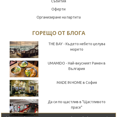
Събития
Оферти
Организиране на партита
ГОРЕЩО ОТ БЛОГА
THE BAY - Където небето целува
морето
UMAMIDO - Най-вкусният Рамен в
България
MADE IN HOME в София
Да си по-щастлив в "Щастливото
прасе"