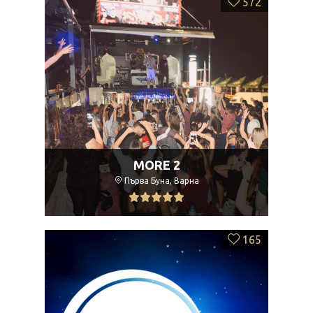
572
MORE 2
Първа Буна, Варна
165