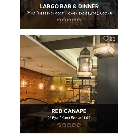
LARGO BAR & DINNER
Пл."Независимост"( южен вход ЦУМ ), София
80
RED CANAPE
Бул. "Княз Борис" I 65