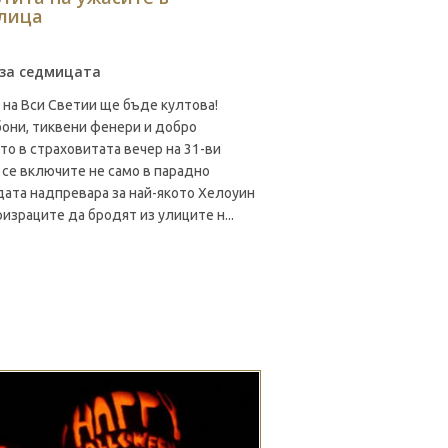
олица
 за седмицата
 на Вси Светии ще бъде култова!
бони, тиквени фенери и добро
то в страховитата вечер на 31-ви
се включите не само в парадно
удата надпревара за най-якото Хелоуин
израците да бродят из улиците н...