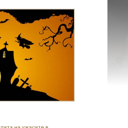
ртита на ужасите в