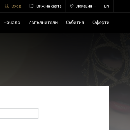
Вход
Виж на карта
Локация
EN
Начало
Изпълнители
Събития
Оферти