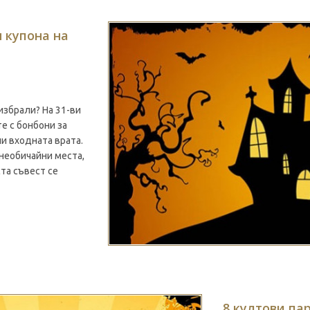
 купона на
избрали? На 31-ви
е с бонбони за
ли входната врата.
 необичайни места,
та съвест се
8 култови па