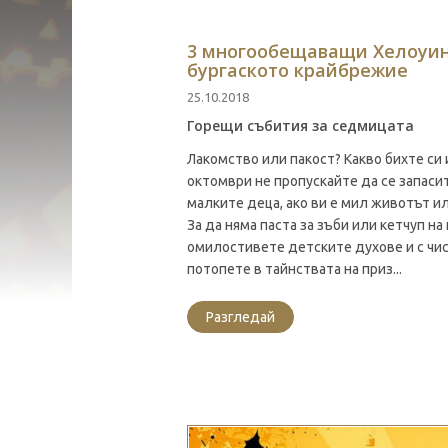
3 многообещаващи Хелоуин
бургаското крайбрежие
25.10.2018
Горещи събития за седмицата
Лакомство или пакост? Какво бихте си 
октомври не пропускайте да се запасит
малките деца, ако ви е мил животът и
За да няма паста за зъби или кетчуп на
омилостивете детските духове и с чис
потопете в тайнствата на приз...
Разгледай