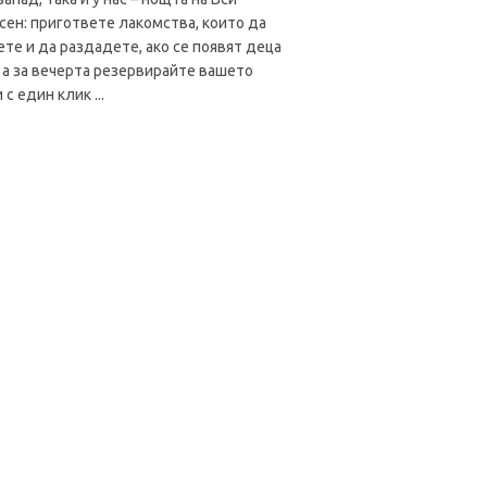
ясен: пригответе лакомства, които да
ете и да раздадете, ако се появят деца
, а за вечерта резервирайте вашето
с един клик ...