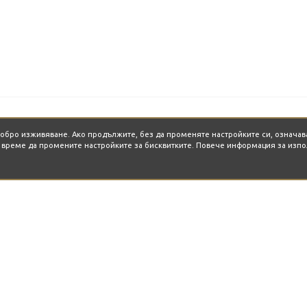
-добро изживяване. Ако продължите, без да променяте настройките си, означав
о време да промените настройките за бисквитките. Повече информация за изпо
ГОРЕЩО ОТ БЛОГА
THE BAY - Където небето
U
целува морето
Р
MADE IN HOME в София
Д
"