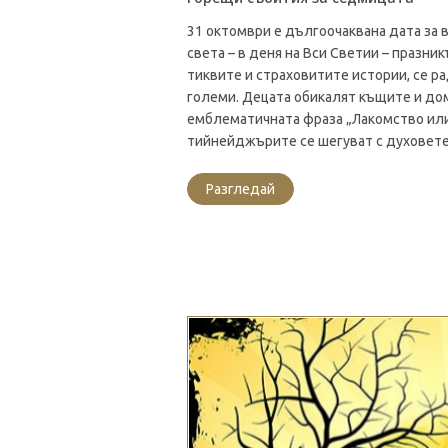
31 октомври е дългоочаквана дата за в
света – в деня на Вси Светии – празник
тиквите и страховитите истории, се р
големи. Децата обикалят къщите и до
емблематичната фраза „Лакомство или
тийнейджърите се шегуват с духовете,
Разгледай