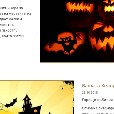
сички хора по
ът на мъртвите, на
адват малки и
мовете с
 пакост?“,
 които премин...
Вашата Хелоуи
25.10.2018
Горещи събития
Отново е октомври
празници както на 