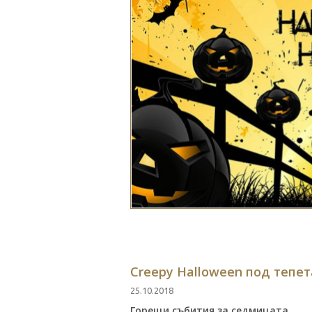
Creepy Halloween под тепет
25.10.2018
Горещи събития за седмицата