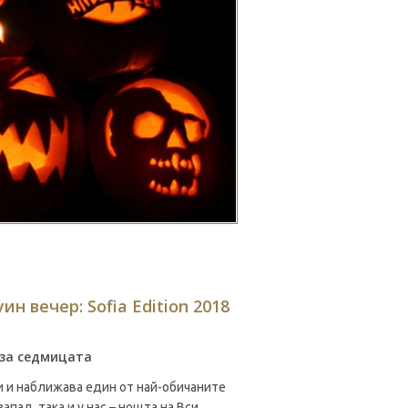
н вечер: Sofia Edition 2018
 за седмицата
 и наближава един от най-обичаните
запад, така и у нас – нощта на Вси