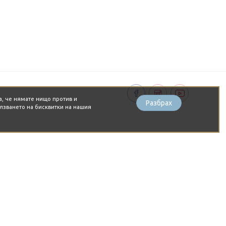
а, че нямате нищо против и
Разбрах
лзването на бисквитки на нашия
MAMIDO - Най-вкусният
амен в България
а си по-щастлив в
Щастливото прасе"