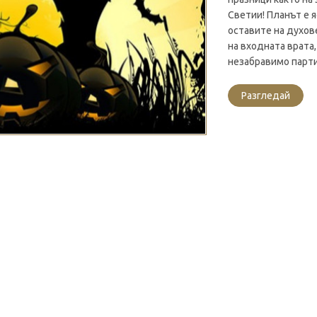
Светии! Планът е 
оставите на духов
на входната врата
незабравимо парти 
Разгледай