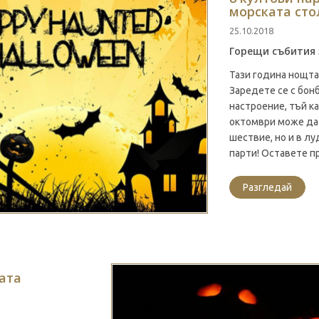
морската ст
25.10.2018
Горещи събития
Тази година нощта
Заредете се с бон
настроение, тъй ка
октомври може да 
шествие, но и в л
парти! Оставете пр
Разгледай
ата