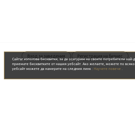
Вход за заведения
Регистрация на бизнес
Сайтът използва бисквитки, за да осигурим на своите потребители най
приемате бисквитките от нашия уебсайт. Ако желаете, можете по всяк
уебсайт можете да намерите на следния линк :
Научете повече
.
ЗА НАС
ЗА ВАС
Какво е JustBook?
Блог
Предимства
Изпълнители
Партньори
Горещи събития
Общи условия
Събития