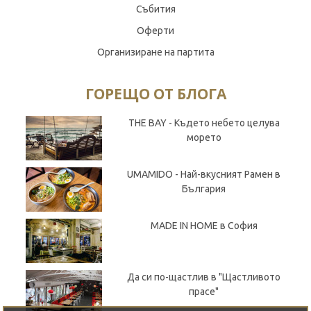
Събития
Оферти
Организиране на партита
ГОРЕЩО ОТ БЛОГА
THE BAY - Където небето целува
морето
UMAMIDO - Най-вкусният Рамен в
България
MADE IN HOME в София
Да си по-щастлив в "Щастливото
прасе"