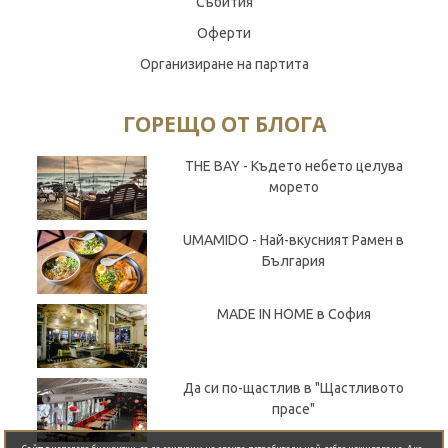
Събития
Оферти
Организиране на партита
ГОРЕЩО ОТ БЛОГА
THE BAY - Където небето целува
морето
UMAMIDO - Най-вкусният Рамен в
България
MADE IN HOME в София
Да си по-щастлив в "Щастливото
прасе"