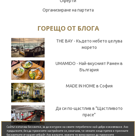
Оферти
Организиране на партита
ГОРЕЩО ОТ БЛОГА
THE BAY - Където небето целува
морето
UMAMIDO - Най-вкусният Рамен в
България
MADE IN HOME в София
Да си по-щастлив в "Щастливото
прасе"
Сайтът използва бисквитки, за да осигурим на своите потребители най-добро изживяване. Ако
продължите, без да променяте настройките си, означава, че нямате нищо против и приемате
бисквитките от нашия уебсайт. Ако желаете, можете по всяко време да промените