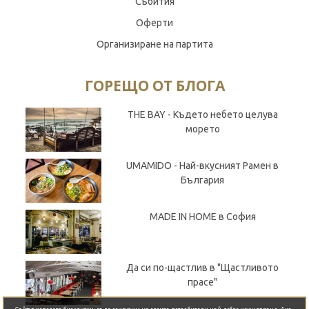
Събития
Оферти
Организиране на партита
ГОРЕЩО ОТ БЛОГА
THE BAY - Където небето целува
морето
UMAMIDO - Най-вкусният Рамен в
България
MADE IN HOME в София
Да си по-щастлив в "Щастливото
прасе"