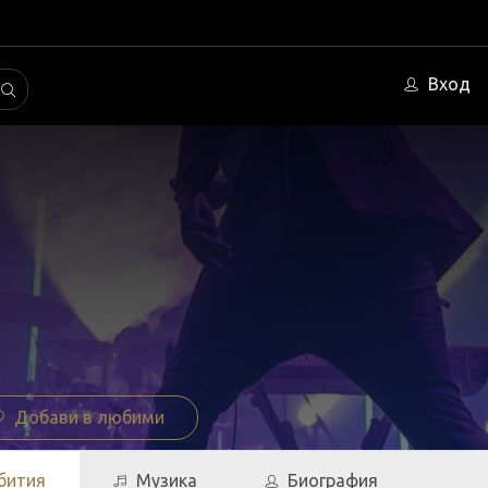
Вход
Добави в любими
бития
Музика
Биография