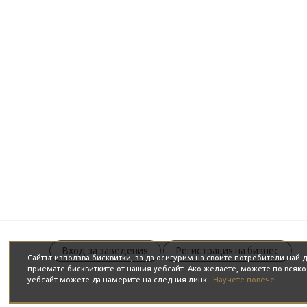
Вход за заведения
Регистрация на бизнес
Сайтът използва бисквитки, за да осигурим на своите потребители най
приемате бисквитките от нашия уебсайт. Ако желаете, можете по всяк
уебсайт можете да намерите на следния линк :
Научете повече
.