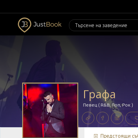
Графа
Певец ( R&B, Поп, Рок )
Предстоящи съ