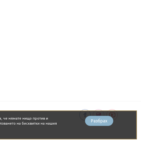
а, че нямате нищо против и
Разбрах
лзването на бисквитки на нашия