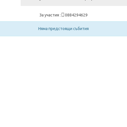
За участия :
0884294629
Няма предстоящи събития