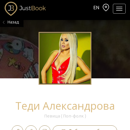
EN
Навиг
Назад
Теди Александрова
Певица ( Поп-фолк )