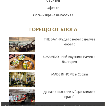
Събития
Оферти
Организиране на партита
ГОРЕЩО ОТ БЛОГА
THE BAY - Където небето целува
морето
UMAMIDO - Най-вкусният Рамен в
България
MADE IN HOME в София
Да си по-щастлив в "Щастливото
прасе"