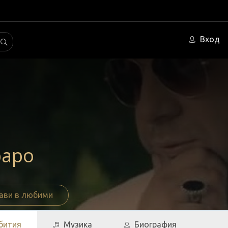
Вход
раро
ави в любими
бития
Музика
Биография