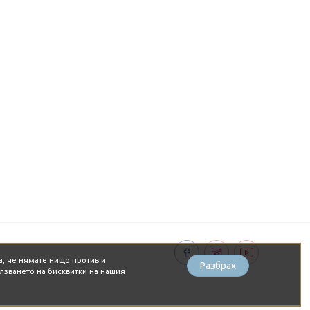
а, че нямате нищо против и
Разбрах
лзването на бисквитки на нашия