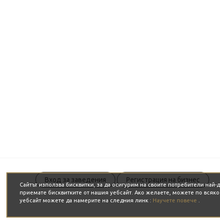
Вход за заведения
Регистрация на бизнес
Сайтът използва бисквитки, за да осигурим на своите потребители най
приемате бисквитките от нашия уебсайт. Ако желаете, можете по всяк
уебсайт можете да намерите на следния линк :
Научете повече
.