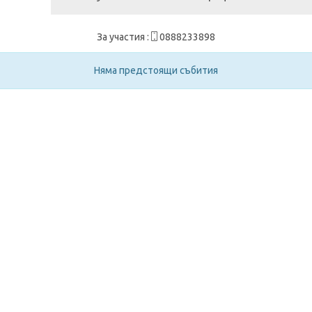
За участия :
0888233898
Няма предстоящи събития