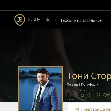
Тони Сто
Певец ( Поп-фолк )
Доб
Предстоящи съ