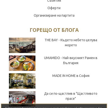
Събития
Оферти
Организиране на партита
ГОРЕЩО ОТ БЛОГА
THE BAY - Където небето целува
морето
UMAMIDO - Най-вкусният Рамен в
България
MADE IN HOME в София
Да си по-щастлив в "Щастливото
прасе"