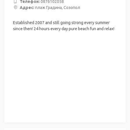
Телефон:
0876102058
Адрес:
плаж Градина, Созопол
Established 2007 and still going strong every summer
since then! 24 hours every day pure beach fun and relax!