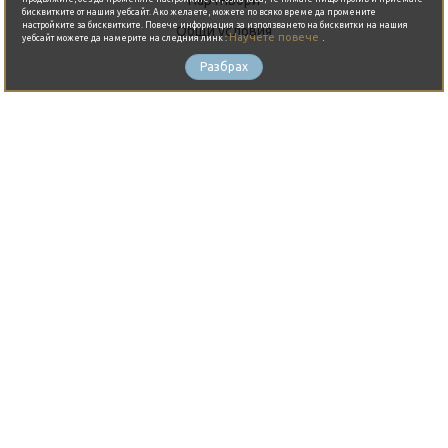
бисквитките от нашия уебсайт. Ако желаете, можете по всяко време да промените
настройките за бисквитките. Повече информация за използването на бисквитки на нашия
Общи условия
Научете повече
.
уебсайт можете да намерите на следния линк :
Контакти
Разбрах
ЗА ВАС
Блог
Изпълнители
Горещи събития
Събития
Оферти
Организиране на партита
ГОРЕЩО ОТ БЛОГА
THE BAY - Където небето целува
морето