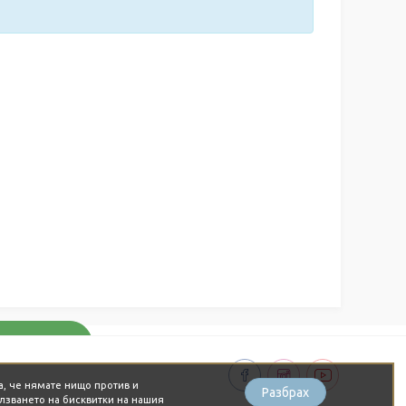
а, че нямате нищо против и
Разбрах
лзването на бисквитки на нашия