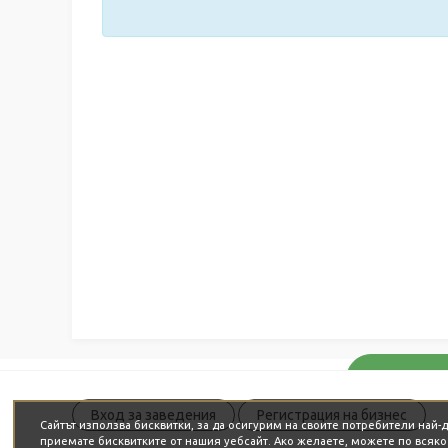
Вход за заведения
Регистрация на бизнес
Сайтът използва бисквитки, за да осигурим на своите потребители най
приемате бисквитките от нашия уебсайт. Ако желаете, можете по всяк