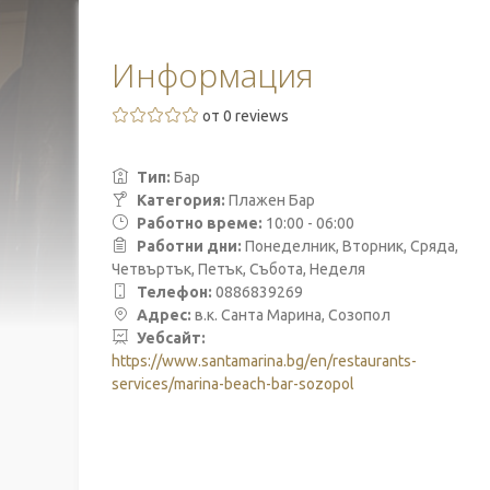
Информация
от 0 reviews
Тип:
Бар
Категория:
Плажен Бар
Работно време:
10:00 - 06:00
Работни дни:
Понеделник, Вторник, Сряда,
Четвъртък, Петък, Събота, Неделя
Телефон:
0886839269
Адрес:
в.к. Санта Марина, Созопол
Уебсайт:
https://www.santamarina.bg/en/restaurants-
services/marina-beach-bar-sozopol