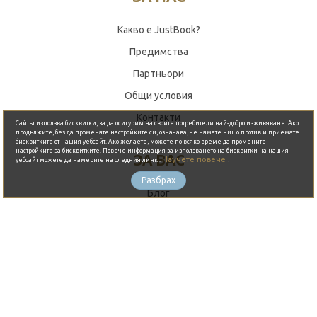
Какво е JustBook?
Предимства
Партньори
Резервирай сега
Общи условия
Контакти
Сайтът използва бисквитки, за да осигурим на своите потребители най-добро изживяване. Ако
продължите, без да променяте настройките си, означава, че нямате нищо против и приемате
бисквитките от нашия уебсайт. Ако желаете, можете по всяко време да промените
настройките за бисквитките. Повече информация за използването на бисквитки на нашия
ЗА ВАС
Научете повече
.
уебсайт можете да намерите на следния линк :
Разбрах
Блог
Изпълнители
Горещи събития
Събития
Оферти
Организиране на партита