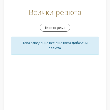
Всички ревюта
Твоето ревю
Това заведение все още няма добавени
ревюта.