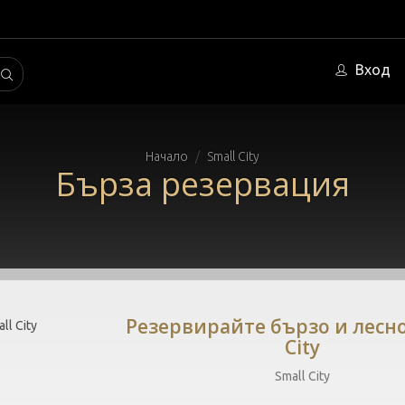
Вход
Начало
Small City
Бърза резервация
Резервирайте бързо и лесно
City
Small City