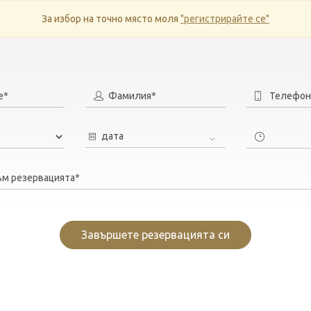
За избор на точно място моля
"регистрирайте се"
е*
Фамилия*
Телефон
дата
ъм резервацията*
Завършете резервацията си