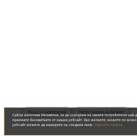
Вход за заведения
Регистрация на бизнес
Сайтът използва бисквитки, за да осигурим на своите потребители най
приемате бисквитките от нашия уебсайт. Ако желаете, можете по всяк
уебсайт можете да намерите на следния линк :
Научете повече
.