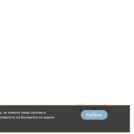
а, че нямате нищо против и
Разбрах
лзването на бисквитки на нашия