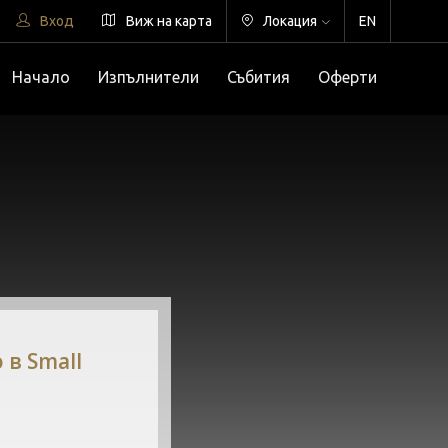
Вход
Виж на карта
Локация
EN
Начало
Изпълнители
Събития
Оферти
 в Small