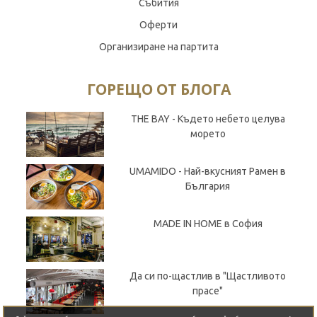
Събития
Оферти
Организиране на партита
ГОРЕЩО ОТ БЛОГА
THE BAY - Където небето целува
морето
UMAMIDO - Най-вкусният Рамен в
България
MADE IN HOME в София
Да си по-щастлив в "Щастливото
прасе"