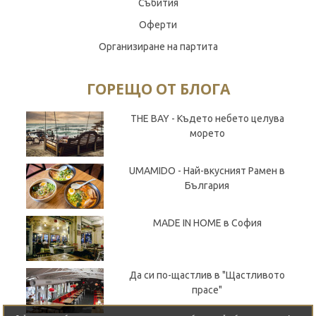
Събития
Оферти
Организиране на партита
ГОРЕЩО ОТ БЛОГА
THE BAY - Където небето целува
морето
UMAMIDO - Най-вкусният Рамен в
България
MADE IN HOME в София
Да си по-щастлив в "Щастливото
прасе"