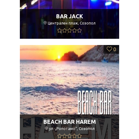
BAR JACK
Централен плаж, Созопол
0
BEACH BAR HAREM
ул. „Ропотамо“, Созопол