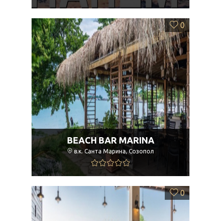
0
BEACH BAR MARINA
в.к. Санта Марина, Созопол
0