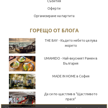
Събития
Оферти
Организиране на партита
ГОРЕЩО ОТ БЛОГА
THE BAY - Където небето целува
морето
UMAMIDO - Най-вкусният Рамен в
България
MADE IN HOME в София
Да си по-щастлив в "Щастливото
прасе"