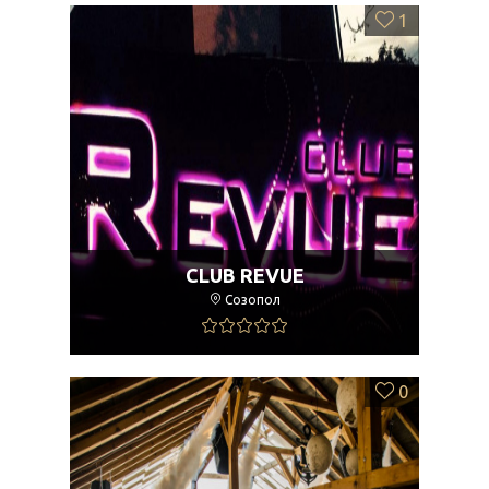
1
CLUB REVUE
Созопол
0